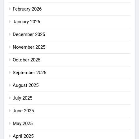
February 2026
January 2026
December 2025
November 2025
October 2025
September 2025
August 2025
July 2025
June 2025
May 2025
April 2025