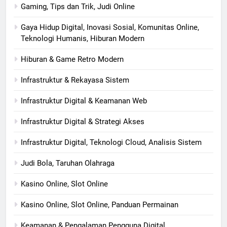
Gaming, Tips dan Trik, Judi Online
Gaya Hidup Digital, Inovasi Sosial, Komunitas Online,
Teknologi Humanis, Hiburan Modern
Hiburan & Game Retro Modern
Infrastruktur & Rekayasa Sistem
Infrastruktur Digital & Keamanan Web
Infrastruktur Digital & Strategi Akses
Infrastruktur Digital, Teknologi Cloud, Analisis Sistem
Judi Bola, Taruhan Olahraga
Kasino Online, Slot Online
Kasino Online, Slot Online, Panduan Permainan
Keamanan & Pengalaman Pengguna Digital