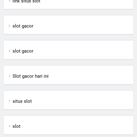
link situs slot
slot gacor
slot gacor
Slot gacor hari ini
situs slot
slot