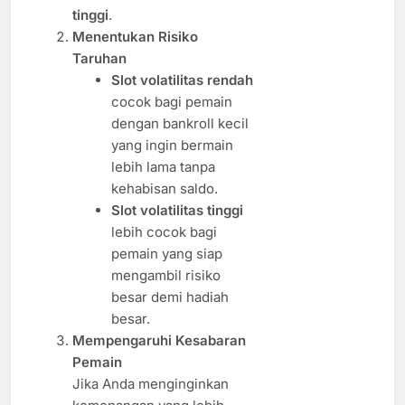
tinggi
.
Menentukan Risiko
Taruhan
Slot volatilitas rendah
cocok bagi pemain
dengan bankroll kecil
yang ingin bermain
lebih lama tanpa
kehabisan saldo.
Slot volatilitas tinggi
lebih cocok bagi
pemain yang siap
mengambil risiko
besar demi hadiah
besar.
Mempengaruhi Kesabaran
Pemain
Jika Anda menginginkan