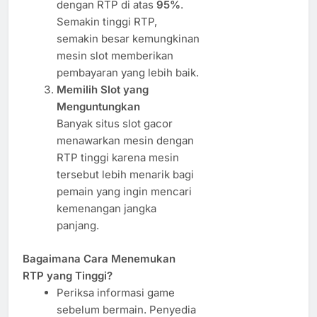
dengan RTP di atas
95%
.
Semakin tinggi RTP,
semakin besar kemungkinan
mesin slot memberikan
pembayaran yang lebih baik.
Memilih Slot yang
Menguntungkan
Banyak situs slot gacor
menawarkan mesin dengan
RTP tinggi karena mesin
tersebut lebih menarik bagi
pemain yang ingin mencari
kemenangan jangka
panjang.
Bagaimana Cara Menemukan
RTP yang Tinggi?
Periksa informasi game
sebelum bermain. Penyedia