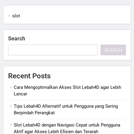
slot
Search
SEARCH
Recent Posts
Cara Mengoptimalkan Akses Slot Lebah4D agar Lebih
Lancar
Tips Lebah4D Alternatif untuk Pengguna yang Sering
Berpindah Perangkat
Slot Lebah4D dengan Navigasi Cepat untuk Pengguna
Aktif agar Akses Lebih Efisien dan Terarah