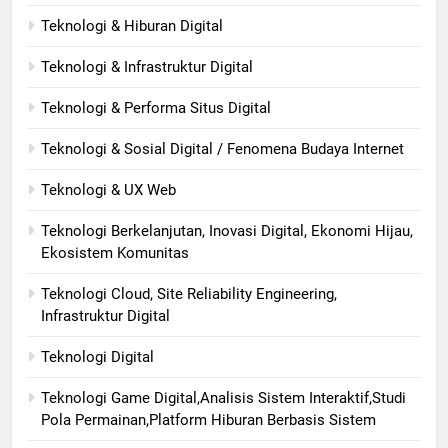
Teknologi & Hiburan Digital
Teknologi & Infrastruktur Digital
Teknologi & Performa Situs Digital
Teknologi & Sosial Digital / Fenomena Budaya Internet
Teknologi & UX Web
Teknologi Berkelanjutan, Inovasi Digital, Ekonomi Hijau,
Ekosistem Komunitas
Teknologi Cloud, Site Reliability Engineering,
Infrastruktur Digital
Teknologi Digital
Teknologi Game Digital,Analisis Sistem Interaktif,Studi
Pola Permainan,Platform Hiburan Berbasis Sistem