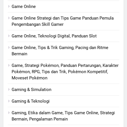
Game Online
Game Online Strategi dan Tips Game Panduan Pemula
Pengembangan Skill Gamer
Game Online, Teknologi Digital, Panduan Slot
Game Online, Tips & Trik Gaming, Pacing dan Ritme
Bermain
Game, Strategi Pokémon, Panduan Pertarungan, Karakter
Pokémon, RPG, Tips dan Trik, Pokémon Kompetitif,
Moveset Pokémon
Gaming & Simulation
Gaming & Teknologi
Gaming, Etika dalam Game, Tips Game Online, Strategi
Bermain, Pengalaman Pemain