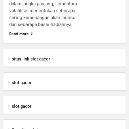
dalam jangka panjang, sementara
volatilitas menentukan seberapa
sering kemenangan akan muncul
dan seberapa besar hadiahnya.
Read More
situs link slot gacor
slot gacor
slot gacor