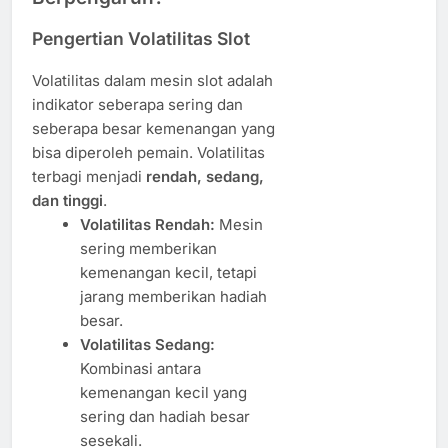
Pengertian Volatilitas Slot
Volatilitas dalam mesin slot adalah
indikator seberapa sering dan
seberapa besar kemenangan yang
bisa diperoleh pemain. Volatilitas
terbagi menjadi
rendah, sedang,
dan tinggi
.
Volatilitas Rendah:
Mesin
sering memberikan
kemenangan kecil, tetapi
jarang memberikan hadiah
besar.
Volatilitas Sedang:
Kombinasi antara
kemenangan kecil yang
sering dan hadiah besar
sesekali.