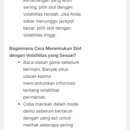
kemenangan yang lebih
sering, pilih slot dengan
volatilitas rendah. Jika Anda
sabar menunggu jackpot
besar, pilih slot dengan
volatilitas tinggi.
Bagaimana Cara Menemukan Slot
dengan Volatilitas yang Sesuai?
Baca ulasan game sebelum
bermain. Banyak situs
ulasan kasino
mencantumkan informasi
tentang volatilitas
permainan.
Coba mainkan dalam mode
demo sebelum bertaruh
dengan uang asli untuk
melihat seberapa sering