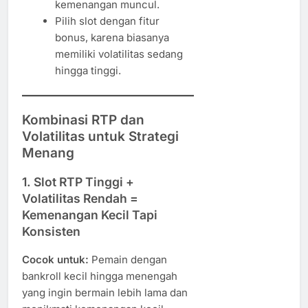
kemenangan muncul.
Pilih slot dengan fitur
bonus, karena biasanya
memiliki volatilitas sedang
hingga tinggi.
Kombinasi RTP dan
Volatilitas untuk Strategi
Menang
1. Slot RTP Tinggi +
Volatilitas Rendah =
Kemenangan Kecil Tapi
Konsisten
Cocok untuk:
Pemain dengan
bankroll kecil hingga menengah
yang ingin bermain lebih lama dan