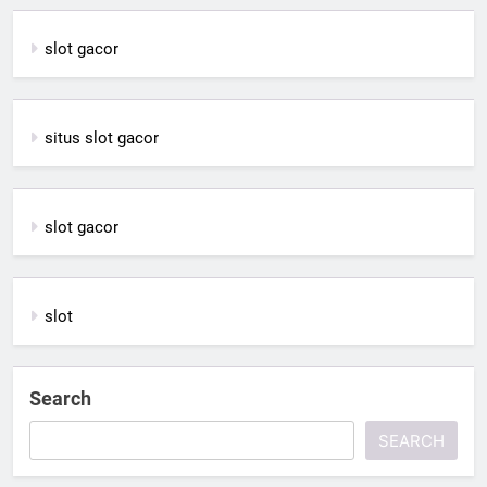
slot gacor
situs slot gacor
slot gacor
slot
Search
SEARCH