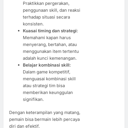
Praktikkan pergerakan,
penggunaan skill, dan reaksi
terhadap situasi secara
konsisten.
Kuasai timing dan strategi:
Memahami kapan harus
menyerang, bertahan, atau
menggunakan item tertentu
adalah kunci kemenangan.
Belajar kombinasi skill:
Dalam game kompetitif,
menguasai kombinasi skill
atau strategi tim bisa
memberikan keunggulan
signifikan.
Dengan keterampilan yang matang,
pemain bisa bermain lebih percaya
diri dan efektif.