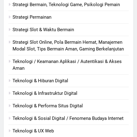
Strategi Bermain, Teknologi Game, Psikologi Pemain
Strategi Permainan
Strategi Slot & Waktu Bermain
Strategi Slot Online, Pola Bermain Hemat, Manajemen
Modal Slot, Tips Bermain Aman, Gaming Berkelanjutan
Teknologi / Keamanan Aplikasi / Autentikasi & Akses
Aman
Teknologi & Hiburan Digital
Teknologi & Infrastruktur Digital
Teknologi & Performa Situs Digital
Teknologi & Sosial Digital / Fenomena Budaya Internet
Teknologi & UX Web