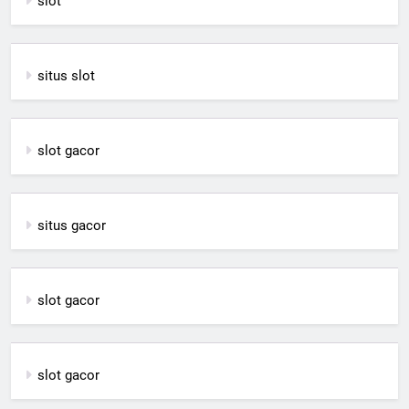
slot
situs slot
slot gacor
situs gacor
slot gacor
slot gacor