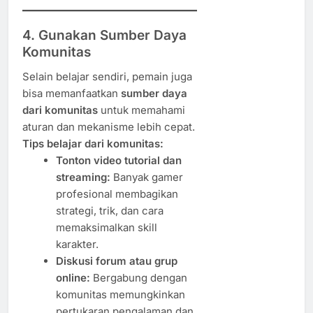
4. Gunakan Sumber Daya
Komunitas
Selain belajar sendiri, pemain juga
bisa memanfaatkan
sumber daya
dari komunitas
untuk memahami
aturan dan mekanisme lebih cepat.
Tips belajar dari komunitas:
Tonton video tutorial dan
streaming:
Banyak gamer
profesional membagikan
strategi, trik, dan cara
memaksimalkan skill
karakter.
Diskusi forum atau grup
online:
Bergabung dengan
komunitas memungkinkan
pertukaran pengalaman dan