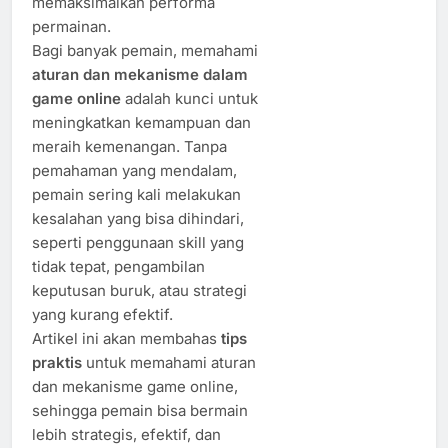
memaksimalkan performa
permainan.
Bagi banyak pemain, memahami
aturan dan mekanisme dalam
game online
adalah kunci untuk
meningkatkan kemampuan dan
meraih kemenangan. Tanpa
pemahaman yang mendalam,
pemain sering kali melakukan
kesalahan yang bisa dihindari,
seperti penggunaan skill yang
tidak tepat, pengambilan
keputusan buruk, atau strategi
yang kurang efektif.
Artikel ini akan membahas
tips
praktis
untuk memahami aturan
dan mekanisme game online,
sehingga pemain bisa bermain
lebih strategis, efektif, dan