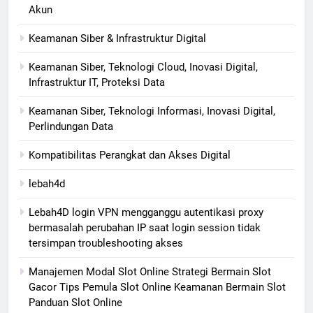
Akun
Keamanan Siber & Infrastruktur Digital
Keamanan Siber, Teknologi Cloud, Inovasi Digital,
Infrastruktur IT, Proteksi Data
Keamanan Siber, Teknologi Informasi, Inovasi Digital,
Perlindungan Data
Kompatibilitas Perangkat dan Akses Digital
lebah4d
Lebah4D login VPN mengganggu autentikasi proxy
bermasalah perubahan IP saat login session tidak
tersimpan troubleshooting akses
Manajemen Modal Slot Online Strategi Bermain Slot
Gacor Tips Pemula Slot Online Keamanan Bermain Slot
Panduan Slot Online