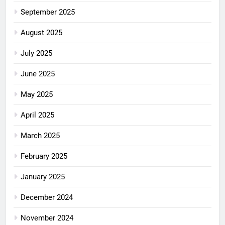
September 2025
August 2025
July 2025
June 2025
May 2025
April 2025
March 2025
February 2025
January 2025
December 2024
November 2024