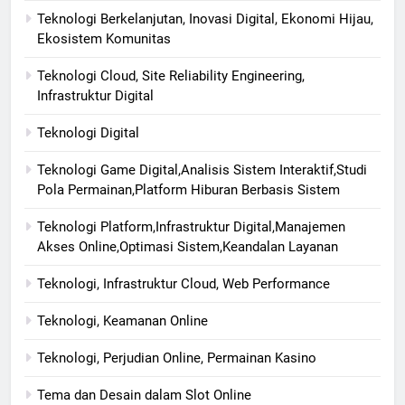
Teknologi Berkelanjutan, Inovasi Digital, Ekonomi Hijau,
Ekosistem Komunitas
Teknologi Cloud, Site Reliability Engineering,
Infrastruktur Digital
Teknologi Digital
Teknologi Game Digital,Analisis Sistem Interaktif,Studi
Pola Permainan,Platform Hiburan Berbasis Sistem
Teknologi Platform,Infrastruktur Digital,Manajemen
Akses Online,Optimasi Sistem,Keandalan Layanan
Teknologi, Infrastruktur Cloud, Web Performance
Teknologi, Keamanan Online
Teknologi, Perjudian Online, Permainan Kasino
Tema dan Desain dalam Slot Online