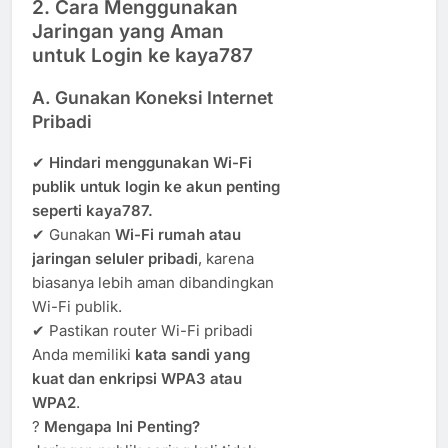
2. Cara Menggunakan
Jaringan yang Aman
untuk Login ke kaya787
A. Gunakan Koneksi Internet
Pribadi
✔
Hindari menggunakan Wi-Fi
publik untuk login ke akun penting
seperti kaya787.
✔ Gunakan
Wi-Fi rumah atau
jaringan seluler pribadi
, karena
biasanya lebih aman dibandingkan
Wi-Fi publik.
✔ Pastikan router Wi-Fi pribadi
Anda memiliki
kata sandi yang
kuat dan enkripsi WPA3 atau
WPA2
.
?
Mengapa Ini Penting?