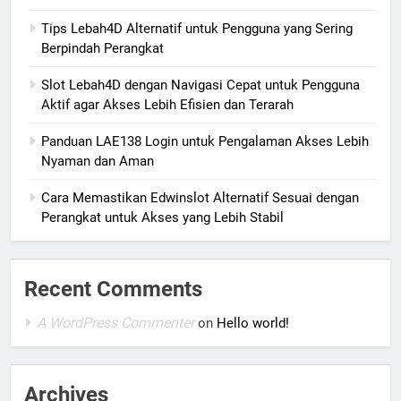
Tips Lebah4D Alternatif untuk Pengguna yang Sering
Berpindah Perangkat
Slot Lebah4D dengan Navigasi Cepat untuk Pengguna
Aktif agar Akses Lebih Efisien dan Terarah
Panduan LAE138 Login untuk Pengalaman Akses Lebih
Nyaman dan Aman
Cara Memastikan Edwinslot Alternatif Sesuai dengan
Perangkat untuk Akses yang Lebih Stabil
Recent Comments
A WordPress Commenter
on
Hello world!
Archives