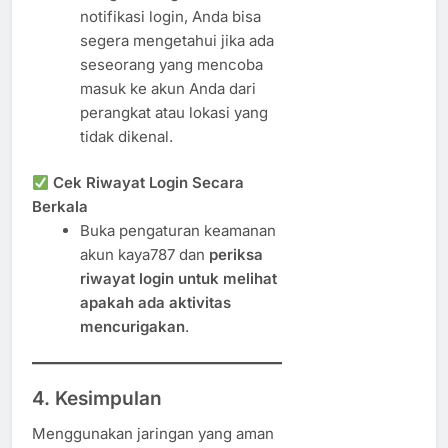
notifikasi login, Anda bisa
segera mengetahui jika ada
seseorang yang mencoba
masuk ke akun Anda dari
perangkat atau lokasi yang
tidak dikenal.
Cek Riwayat Login Secara
Berkala
Buka pengaturan keamanan
akun kaya787 dan
periksa
riwayat login untuk melihat
apakah ada aktivitas
mencurigakan
.
4. Kesimpulan
Menggunakan jaringan yang aman