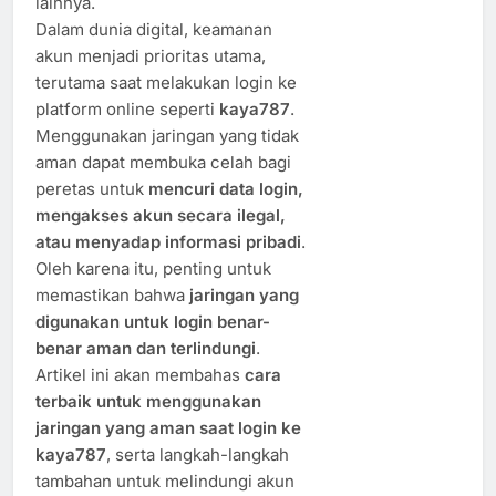
lainnya.
Dalam dunia digital, keamanan
akun menjadi prioritas utama,
terutama saat melakukan login ke
platform online seperti
kaya787
.
Menggunakan jaringan yang tidak
aman dapat membuka celah bagi
peretas untuk
mencuri data login,
mengakses akun secara ilegal,
atau menyadap informasi pribadi
.
Oleh karena itu, penting untuk
memastikan bahwa
jaringan yang
digunakan untuk login benar-
benar aman dan terlindungi
.
Artikel ini akan membahas
cara
terbaik untuk menggunakan
jaringan yang aman saat login ke
kaya787
, serta langkah-langkah
tambahan untuk melindungi akun