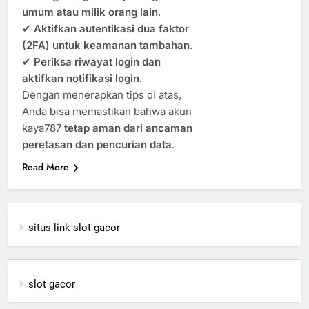
umum atau milik orang lain
.
✔
Aktifkan autentikasi dua faktor
(2FA) untuk keamanan tambahan
.
✔
Periksa riwayat login dan
aktifkan notifikasi login
.
Dengan menerapkan tips di atas,
Anda bisa memastikan bahwa akun
kaya787
tetap aman dari ancaman
peretasan dan pencurian data
.
Read More
situs link slot gacor
slot gacor