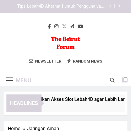
Skip
Slot Lebah4D dengan Navigasi Cepat untuk
to
Pengguna Aktif agar Akses Lebih Efisien dan
Terarah
content
Panduan LAE138 Login untuk Pengalaman Akses
Lebih Nyaman dan Aman
Cara Mengoptimalkan Akses Slot Lebah4D agar
Lebih Lancar
Tips Lebah4D Alternatif untuk Pengguna yang
Sering Berpindah Perangkat
The Beirut
Ikuti Diskusi Dan Berita Terkini Di The
Slot Lebah4D dengan Navigasi Cepat untuk
NEWSLETTER
RANDOM NEWS
Pengguna Aktif agar Akses Lebih Efisien dan
Forum
Beirut Forum. Platform Untuk Berbagai
Terarah
Panduan LAE138 Login untuk Pengalaman Akses
Topik Dan Isu Global.
Lebih Nyaman dan Aman
MENU
ra Mengoptimalkan Akses Slot Lebah4D agar Lebih Lancar
HEADLINES
Months Ago
Home
Jaringan Aman