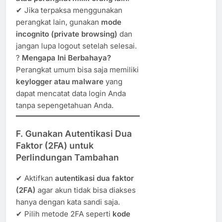
✔ Jika terpaksa menggunakan
perangkat lain, gunakan
mode
incognito (private browsing)
dan
jangan lupa logout setelah selesai.
?
Mengapa Ini Berbahaya?
Perangkat umum bisa saja memiliki
keylogger atau malware
yang
dapat mencatat data login Anda
tanpa sepengetahuan Anda.
F. Gunakan Autentikasi Dua
Faktor (2FA) untuk
Perlindungan Tambahan
✔ Aktifkan
autentikasi dua faktor
(2FA)
agar akun tidak bisa diakses
hanya dengan kata sandi saja.
✔ Pilih metode 2FA seperti
kode