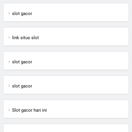
slot gacor
link situs slot
slot gacor
slot gacor
Slot gacor hari ini