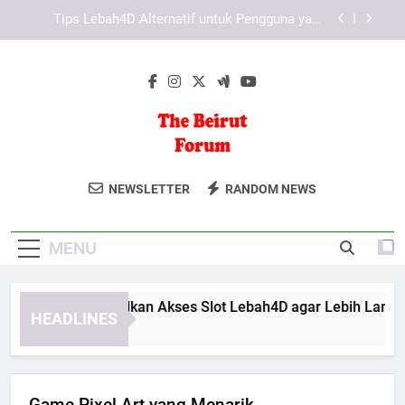
Skip
Slot Lebah4D dengan Navigasi Cepat untuk
to
Pengguna Aktif agar Akses Lebih Efisien dan
Terarah
content
Panduan LAE138 Login untuk Pengalaman Akses
Lebih Nyaman dan Aman
Cara Mengoptimalkan Akses Slot Lebah4D agar
Lebih Lancar
Tips Lebah4D Alternatif untuk Pengguna yang
Sering Berpindah Perangkat
The Beirut
Ikuti Diskusi Dan Berita Terkini Di The
Slot Lebah4D dengan Navigasi Cepat untuk
NEWSLETTER
RANDOM NEWS
Pengguna Aktif agar Akses Lebih Efisien dan
Forum
Beirut Forum. Platform Untuk Berbagai
Terarah
Panduan LAE138 Login untuk Pengalaman Akses
Topik Dan Isu Global.
Lebih Nyaman dan Aman
MENU
ra Mengoptimalkan Akses Slot Lebah4D agar Lebih Lancar
HEADLINES
onths Ago
Game Pixel Art yang Menarik