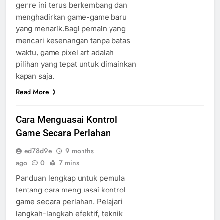
genre ini terus berkembang dan
menghadirkan game-game baru
yang menarik.Bagi pemain yang
mencari kesenangan tanpa batas
waktu, game pixel art adalah
pilihan yang tepat untuk dimainkan
kapan saja.
Read More
Cara Menguasai Kontrol
Game Secara Perlahan
ed78d9e
9 months
ago
0
7 mins
Panduan lengkap untuk pemula
tentang cara menguasai kontrol
game secara perlahan. Pelajari
langkah-langkah efektif, teknik