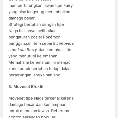
memperhitungkan lawan tipe Fairy
yang bisa langsung menimbulkan
damage besar.
Strategi bertahan dengan tipe
Naga biasanya melibatkan
pengaturan posisi Pokémon,
penggunaan item seperti
Leftovers
atau
Lum Berry
, dan kombinasi tim
yang menutupi kelemahan.
Memahami kelemahan ini menjadi
kunci untuk bertahan hidup dalam
pertarungan jangka panjang.
3. Moveset Efektif
Moveset tipe Naga terkenal karena
damage besar dan kemampuan
untuk menekan lawan. Beberapa
contoh serangan populer