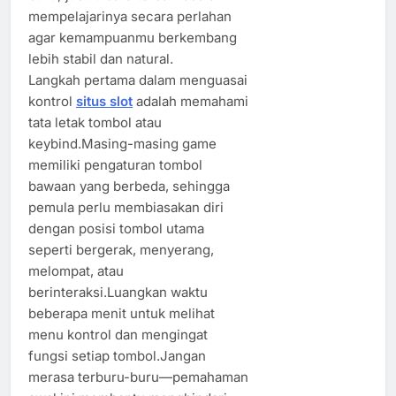
mempelajarinya secara perlahan
agar kemampuanmu berkembang
lebih stabil dan natural.
Langkah pertama dalam menguasai
kontrol
situs slot
adalah memahami
tata letak tombol atau
keybind.Masing-masing game
memiliki pengaturan tombol
bawaan yang berbeda, sehingga
pemula perlu membiasakan diri
dengan posisi tombol utama
seperti bergerak, menyerang,
melompat, atau
berinteraksi.Luangkan waktu
beberapa menit untuk melihat
menu kontrol dan mengingat
fungsi setiap tombol.Jangan
merasa terburu-buru—pemahaman