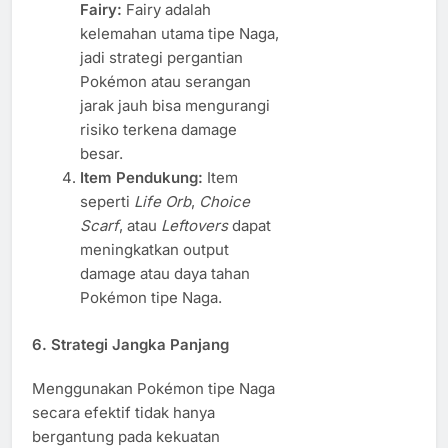
Fairy:
Fairy adalah
kelemahan utama tipe Naga,
jadi strategi pergantian
Pokémon atau serangan
jarak jauh bisa mengurangi
risiko terkena damage
besar.
Item Pendukung:
Item
seperti
Life Orb
,
Choice
Scarf
, atau
Leftovers
dapat
meningkatkan output
damage atau daya tahan
Pokémon tipe Naga.
6. Strategi Jangka Panjang
Menggunakan Pokémon tipe Naga
secara efektif tidak hanya
bergantung pada kekuatan