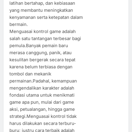
latihan bertahap, dan kebiasaan
yang membantu meningkatkan
kenyamanan serta ketepatan dalam
bermain.
Menguasai kontrol game adalah
salah satu tantangan terbesar bagi
pemula.Banyak pemain baru
merasa canggung, panik, atau
kesulitan bergerak secara tepat
karena belum terbiasa dengan
tombol dan mekanik
permainan.Padahal, kemampuan
mengendalikan karakter adalah
fondasi utama untuk menikmati
game apa pun, mulai dari game
aksi, petualangan, hingga game
strategi.Menguasai kontrol tidak
harus dilakukan secara terburu-
buru; justru cara terbaik adalah