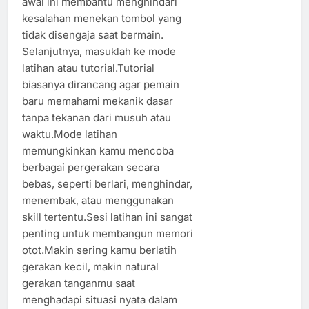
awal ini membantu menghindari
kesalahan menekan tombol yang
tidak disengaja saat bermain.
Selanjutnya, masuklah ke mode
latihan atau tutorial.Tutorial
biasanya dirancang agar pemain
baru memahami mekanik dasar
tanpa tekanan dari musuh atau
waktu.Mode latihan
memungkinkan kamu mencoba
berbagai pergerakan secara
bebas, seperti berlari, menghindar,
menembak, atau menggunakan
skill tertentu.Sesi latihan ini sangat
penting untuk membangun memori
otot.Makin sering kamu berlatih
gerakan kecil, makin natural
gerakan tanganmu saat
menghadapi situasi nyata dalam