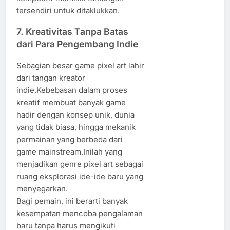
tersendiri untuk ditaklukkan.
7. Kreativitas Tanpa Batas
dari Para Pengembang Indie
Sebagian besar game pixel art lahir
dari tangan kreator
indie.Kebebasan dalam proses
kreatif membuat banyak game
hadir dengan konsep unik, dunia
yang tidak biasa, hingga mekanik
permainan yang berbeda dari
game mainstream.Inilah yang
menjadikan genre pixel art sebagai
ruang eksplorasi ide-ide baru yang
menyegarkan.
Bagi pemain, ini berarti banyak
kesempatan mencoba pengalaman
baru tanpa harus mengikuti