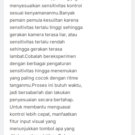
menyesuaikan sensitivitas kontrol
sesuai kenyamananmu.Banyak
pemain pemula kesulitan karena
sensitivitas terlalu tinggi sehingga
gerakan kamera terasa liar, atau
sensitivitas terlalu rendah
sehingga gerakan terasa
lambat.Cobalah bereksperimen
dengan berbagai pengaturan
sensitivitas hingga menemukan
yang paling cocok dengan ritme
tanganmu.Proses ini butuh waktu,
jadi bersabarlah dan lakukan
penyesuaian secara bertahap.
Untuk membantu menguasai
kontrol lebih cepat, manfaatkan
fitur input visual yang
menunjukkan tombol apa yang